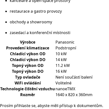
kanceláře a open-space prostory
restaurace a gastro provozy
obchody a showroomy
zasedací a konferenční místnosti
Výrobce
Panasonic
Provedení klimatizace
Podstropní
Chladící výkon OD
10 kW
Chladící výkon DO
14 kW
Topný výkon OD
11.2 kW
Topný výkon DO
16 kW
Typ ovladače
Není součástí balení
WiFi ovládání
Volitelné
Technologie čištění vzduchu
nanoeTMX
Rozměr
1640 x 820 x 360mm
Prosím přihlaste se, abyste měli přístup k dokumentům.