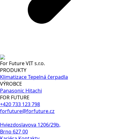
For Future VIT s.r.o.
PRODUKTY
Klimatizace
Tepelná čerpadla
VÝROBCE
Panasonic
Hitachi
FOR FUTURE
+420 733 123 798
forfuture@forfuture.cz
Hviezdoslavova 1206/29b,
Brno 627 00
Kariéra
Kontakty