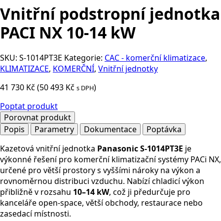
Vnitřní podstropní jednotka
PACI NX 10-14 kW
SKU:
S-1014PT3E
Kategorie:
CAC - komerční klimatizace
,
KLIMATIZACE
,
KOMERČNÍ
,
Vnitřní jednotky
41 730
Kč
(
50 493
Kč
)
s DPH
Poptat produkt
Porovnat produkt
Popis
Parametry
Dokumentace
Poptávka
Kazetová vnitřní jednotka
Panasonic S-1014PT3E
je
výkonné řešení pro komerční klimatizační systémy PACi NX,
určené pro větší prostory s vyššími nároky na výkon a
rovnoměrnou distribuci vzduchu. Nabízí chladicí výkon
přibližně v rozsahu
10–14 kW
, což ji předurčuje pro
kanceláře open-space, větší obchody, restaurace nebo
zasedací místnosti.